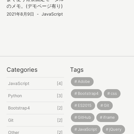
のメモ。(デモページ有り)
2021年8月9日
JavaScript
Categories
Tags
Adobe
JavaScript
4
Bootstrap4
css
Python
3
ES2015
Git
Bootstrap4
2
GitHub
iframe
Git
2
JavaScript
jQuery
Other
2