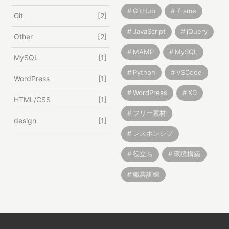
GitHub
iframe
Git
2
JavaScript
jQuery
Other
2
MAMP
MySQL
MySQL
1
Python
VSCode
WordPress
1
WordPress
XD
HTML/CSS
1
フリー素材
design
1
レスポンシブ
役立ち
環境構築
職業訓練