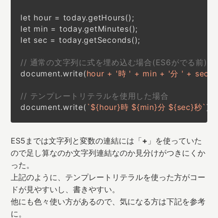
let hour = today.getHours();

let min = today.getMinutes();

let sec = today.getSeconds();

// 通常の文字列に式を埋め込む場合(ES6がでる前)
document.write(
hour + '時 ' + min + '分 ' + sec +
// テンプレートリテラルを使用した場合
document.write(
`${hour}時 ${min}分 ${sec}秒`
);
ES5までは文字列と変数の連結には「
+
」を使っていた
ので足し算なのか文字列連結なのか見分けがつきにくか
った。
上記のように、テンプレートリテラルを使った方がコー
ドが見やすいし、書きやすい。
他にも色々使い方があるので、気になる方は下記を参考
に。